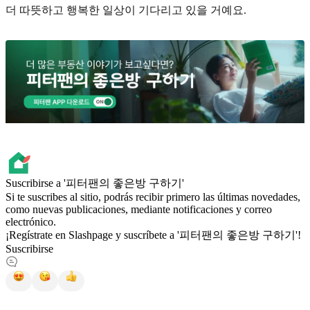
더 따뜻하고 행복한 일상이 기다리고 있을 거예요.
Suscribirse a '피터팬의 좋은방 구하기'
Si te suscribes al sitio, podrás recibir primero las últimas novedades,
como nuevas publicaciones, mediante notificaciones y correo
electrónico.
¡Regístrate en Slashpage y suscríbete a '피터팬의 좋은방 구하기'!
Suscribirse