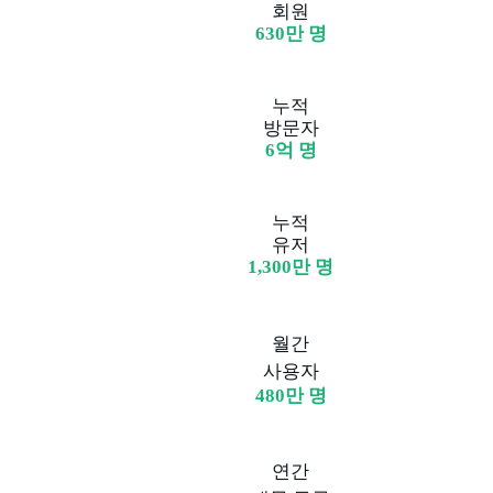
회원
630만 명
누적
방문자
6억 명
누적
유저
1,300만 명
월간
사용자
480만 명
연간