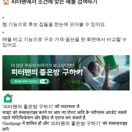
🏠 피터팬에서 조건에 맞는 매물 검색하기
•
찜 기능으로 후보 집들을 한눈에 모아볼 수 있어요.
•
매물 비교 기능으로 구조·가격·옵션을 한 화면에서 비교할 수
있어요.
'피터팬의 좋은방 구하기' की सदस्यता लें
साइट को सब्सक्राइब करने पर आप नए पोस्ट आदि के नवीनतम अपडेट सबसे
पहले नोटिफिकेशन और ईमेल से प्राप्त कर सकते हैं.
Slashpage में शामिल हों और '피터팬의 좋은방 구하기' को सब्सक्राइब
करें!