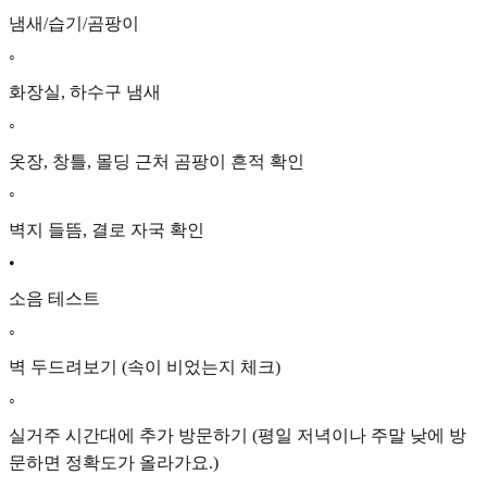
냄새/습기/곰팡이
◦
화장실, 하수구 냄새
◦
옷장, 창틀, 몰딩 근처 곰팡이 흔적 확인
◦
벽지 들뜸, 결로 자국 확인
•
소음 테스트
◦
벽 두드려보기 (속이 비었는지 체크)
◦
실거주 시간대에 추가 방문하기 (평일 저녁이나 주말 낮에 방
문하면 정확도가 올라가요.)