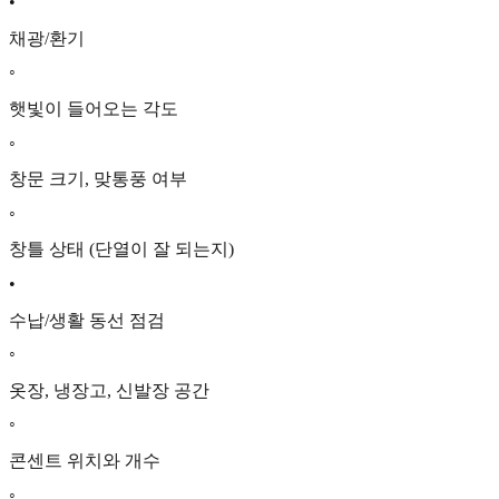
•
채광/환기
◦
햇빛이 들어오는 각도
◦
창문 크기, 맞통풍 여부
◦
창틀 상태 (단열이 잘 되는지)
•
수납/생활 동선 점검
◦
옷장, 냉장고, 신발장 공간
◦
콘센트 위치와 개수
◦