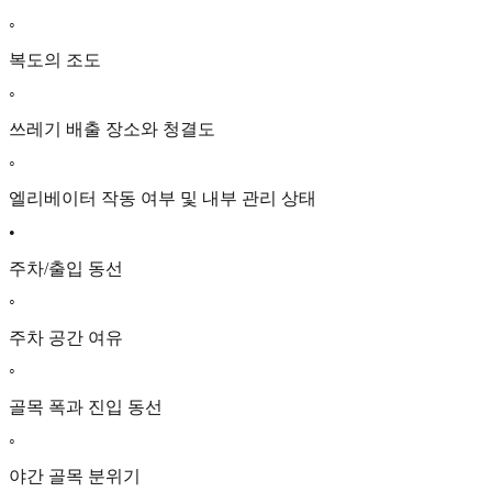
◦
복도의 조도
◦
쓰레기 배출 장소와 청결도
◦
엘리베이터 작동 여부 및 내부 관리 상태
•
주차/출입 동선
◦
주차 공간 여유
◦
골목 폭과 진입 동선
◦
야간 골목 분위기